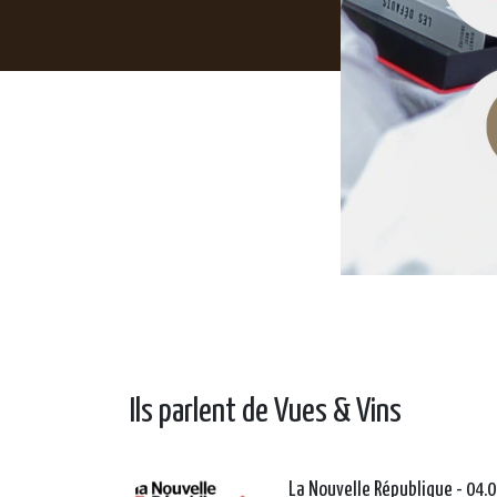
Ils parlent de Vues & Vins
La Nouvelle République - 04.