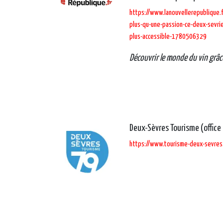
https://www.lanouvellerepublique.f
plus-qu-une-passion-ce-deux-sevrie
plus-accessible-1780506329
Découvrir le monde du vin grâc
Deux-Sèvres Tourisme (office
https://www.tourisme-deux-sevres.