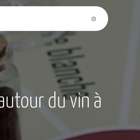
autour du vin à