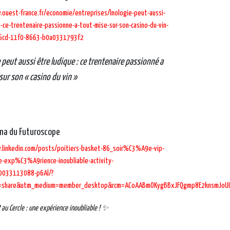
.ouest-france.fr/economie/entreprises/lnologie-peut-aussi-
-ce-trentenaire-passionne-a-tout-mise-sur-son-casino-du-vin-
6cd-11f0-8663-b0a0331793f2
 peut aussi être ludique : ce trentenaire passionné a
sur son « casino du vin »
ena du Futuroscope
.linkedin.com/posts/poitiers-basket-86_soir%C3%A9e-vip-
ne-exp%C3%A9rience-inoubliable-activity-
033113088-p6Al/?
=share&utm_medium=member_desktop&rcm=ACoAABmOKygBBxJFQgmp8E2knsmJoU
au Cercle : une expérience inoubliable ! ✨