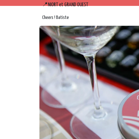
📍NIORT et GRAND OUEST
Cheers ! Batiste