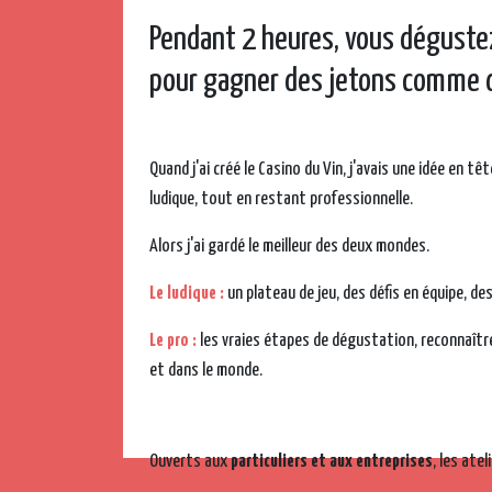
Pendant 2 heures, vous dégustez
pour gagner des jetons comme d
Quand j'ai créé le Casino du Vin, j'avais une idée en têt
ludique, tout en restant professionnelle.
Alors j'ai gardé le meilleur des deux mondes.
Le ludique :
un plateau de jeu, des défis en équipe, des
Le pro :
les vraies étapes de dégustation, reconnaître
et dans le monde.
Ouverts aux
particuliers et aux entreprises
, les ate